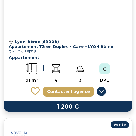
Lyon-8ème (69008)
Appartement T3 en Duplex + Cave - LYON 8ème
Ref: GNI561316
Appartement
91 m²
4
3
DPE
Contacter l'agence
1 200 €
Vente