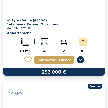
Lyon-8ème (69008)
Jet d'eau - T4 avec 2 balcons
Ref: GNI560586
Appartement
81 m²
4
2
DPE
Contacter l'agence
293 000 €
Vente