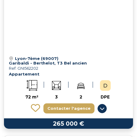
Lyon-7ème (69007)
Garibaldi - Berthelot, T3 Bel ancien
Ref: GNI562202
Appartement
72 m²
3
2
DPE
Contacter l'agence
265 000 €