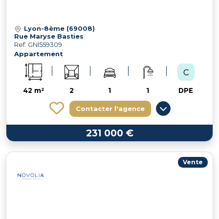
Lyon-8ème (69008)
Rue Maryse Basties
Ref: GNI559309
Appartement
42 m²
2
1
1
DPE
Contacter l'agence
231 000 €
Vente