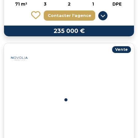
71 m²
3
2
1
DPE
Contacter l'agence
235 000 €
Vente