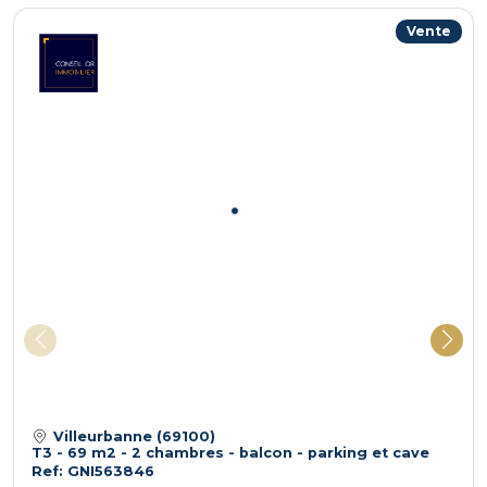
électricité, internet), offrant une excellente
Vente
rentabilité. Copropriété de 70 lots
principaux.Charges annuelles de 1.900 euros.
Aucune procédure en cours. Pour toute visite ou
information complémentaire, contactez votre
agence Immobilière de l’Est de LYON au
04.78.78.15.60. Les informations sur les risques
auxquels ce bien est exposé sont disponibles sur le
site Géorisques : www.georisques.gouv.fr
Villeurbanne (69100)
T3 - 69 m2 - 2 chambres - balcon - parking et cave
Ref: GNI563846