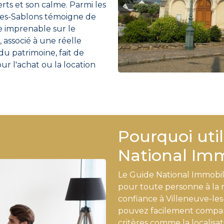
rts et son calme. Parmi les
-les-Sablons témoigne de
ue imprenable sur le
 associé à une réelle
u patrimoine, fait de
ur l'achat ou la location
Pourquoi util
National Imm
Le Guide National Immobili
pour toute personne à la
confiance à Villeneuve-les
pouvez facilement compare
critères comme la localisat