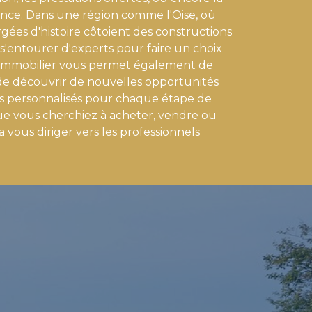
nce. Dans une région comme l'Oise, où
gées d'histoire côtoient des constructions
 s'entourer d'experts pour faire un choix
l Immobilier vous permet également de
, de découvrir de nouvelles opportunités
ils personnalisés pour chaque étape de
Que vous cherchiez à acheter, vendre ou
 vous diriger vers les professionnels