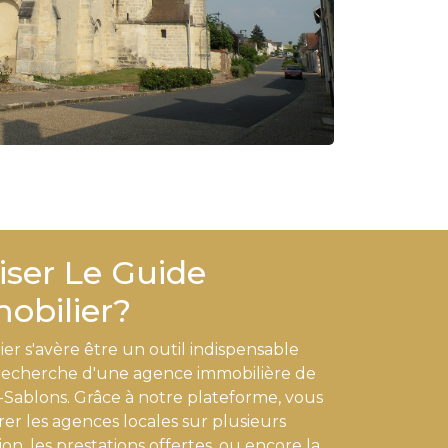
iser Le Guide
obilier?
er s'avère être un outil indispensable
 recherche d'une agence immobilière de
-Sablons. Grâce à notre plateforme, vous
r les agences locales sur plusieurs
ion, les prestations offertes, ou encore la