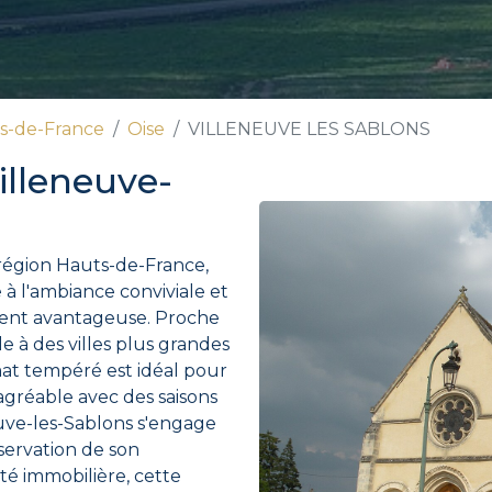
s-de-France
Oise
VILLENEUVE LES SABLONS
illeneuve-
 région Hauts-de-France,
 à l'ambiance conviviale et
ment avantageuse. Proche
le à des villes plus grandes
mat tempéré est idéal pour
agréable avec des saisons
euve-les-Sablons s'engage
servation de son
ité immobilière, cette