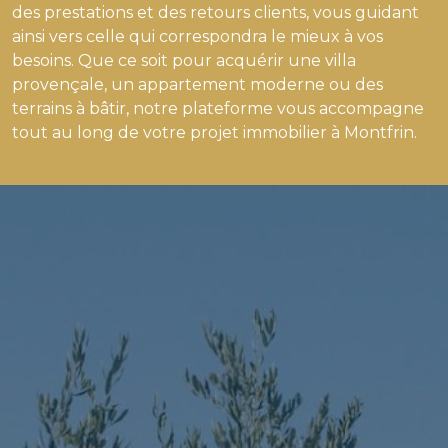
des prestations et des retours clients, vous guidant
ainsi vers celle qui correspondra le mieux à vos
besoins. Que ce soit pour acquérir une villa
provençale, un appartement moderne ou des
terrains à bâtir, notre plateforme vous accompagne
tout au long de votre projet immobilier à Montfrin.