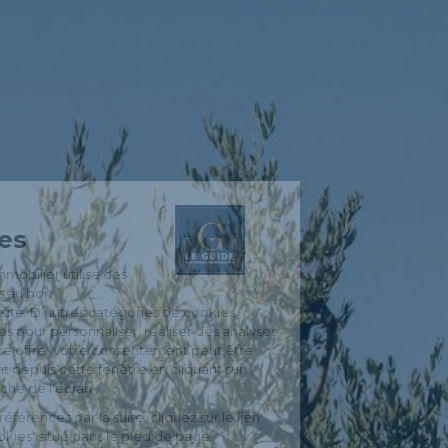
Gestion
des Cookies
Le Guide National Immobilier utilise des
cookies nécessaires au bon
fonctionnement du site. D’autres catégories de cookies
peuvent être utilisées pour personnaliser, réaliser des analyses,
afin d'optimiser notre offre. Votre consentement peut être
retiré à tout moment depuis cette fenêtre en cliquant sur
l'icône en bas à gauche de l'écran.
Pour modifier vos préférences par la suite, cliquez sur le lien
'Préférences de cookies' situé dans le pied de page.