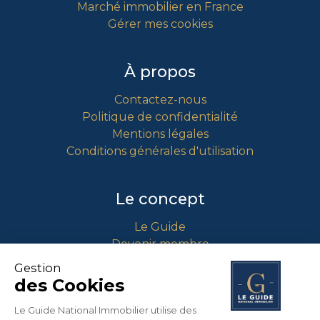
Marché immobilier en France
Gérer mes cookies
À propos
Contactez-nous
Politique de confidentialité
Mentions légales
Conditions générales d'utilisation
Le concept
Le Guide
Devenir membre
Comment intégrer le guide ?
Gestion
des Cookies
Contact
Le Guide National Immobilier utilise des