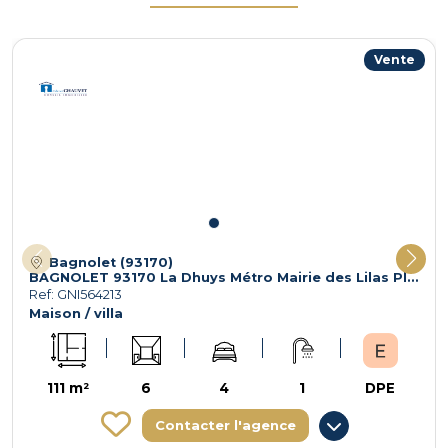
Vente
Bagnolet (93170)
BAGNOLET 93170 La Dhuys Métro Mairie des Lilas Place du Vel
Ref: GNI564213
Maison / villa
111 m²
6
4
1
DPE
Contacter l'agence