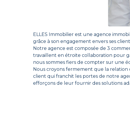
ELLES Immobilier est une agence immobili
grâce à son engagement envers ses clients 
Notre agence est composée de 3 commerci
travaillent en étroite collaboration pour
nous sommes fiers de compter sur une éq
Nous croyons fermement que la relation cl
client qui franchit les portes de notre ag
efforçons de leur fournir des solutions ad
Chez ELLES Immobilier, nous sommes consc
stressante pour nos clients. C'est pourqu
conseils honnêtes et pertinents pour les a
Si vous cherchez une agence immobilière qu
personnalisées, ELLES Immobilier est la r
impatients de travailler avec vous. N'hési