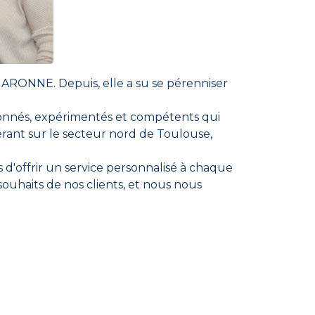
ARONNE. Depuis, elle a su se pérenniser
onnés, expérimentés et compétents qui
érant sur le secteur nord de Toulouse,
d'offrir un service personnalisé à chaque
souhaits de nos clients, et nous nous
mobilier peut être une expérience
pe du processus, en leur fournissant des
 familiale et qui offre des solutions
rojets immobiliers et nous sommes