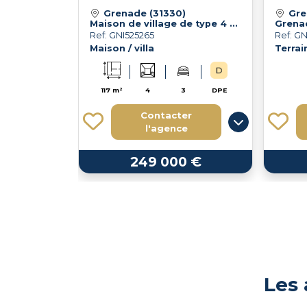
Grenade (31330)
Gre
Maison de village de type 4 avec cour et garage
Grenad
Ref: GNI525265
Ref: GN
Maison / villa
Terrai
117 m²
4
3
DPE
Contacter
l'agence
249 000 €
Les 