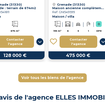
nade (31330)
Grenade (31330)
e : terrain de 674m2
Maison ancienne complètement rénovée de type 6
I541811
Ref: GNI549599
n
Maison / villa
674 m²
195 m²
6
5
1
DPE
Contacter
Contacter
l'agence
l'agence
128 000 €
475 000 €
Voir tous les biens de l'agence
avis de l'agence ELLES IMMOB