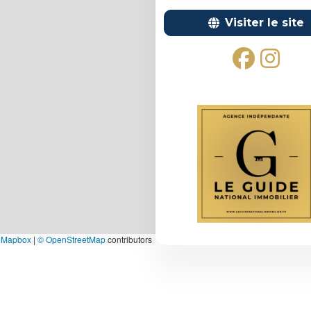
Visiter le site
 Mapbox
|
© OpenStreetMap
contributors