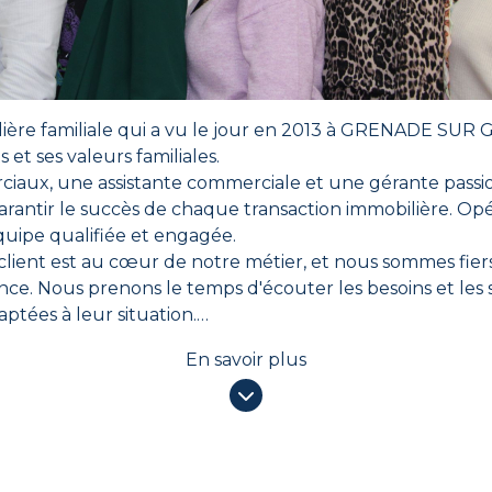
ère familiale qui a vu le jour en 2013 à GRENADE SUR G
et ses valeurs familiales.
aux, une assistante commerciale et une gérante passi
 garantir le succès de chaque transaction immobilière. Op
uipe qualifiée et engagée.
ient est au cœur de notre métier, et nous sommes fiers 
ence. Nous prenons le temps d'écouter les besoins et les 
aptées à leur situation.
ients que l'achat, la vente ou la location d'un bien im
En savoir plus
oi nous mettons tout en œuvre pour faciliter chaque éta
ider à prendre des décisions éclairées.
i met le client au centre de ses préoccupations, qui est
éponse. Nous sommes là pour vous aider à réaliser vos p
tez pas à nous contacter dès aujourd'hui.