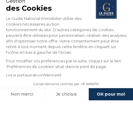
Gestion
des Cookies
Le Guide National Immobilier utilise des
cookies nécessaires au bon
fonctionnement du site. D’autres catégories de cookies
peuvent être utilisées pour personnaliser, réaliser des analyses,
afin d'optimiser notre offre. Votre consentement peut être
retiré à tout moment depuis cette fenêtre en cliquant sur
l'icône en bas à gauche de l'écran.
Pour modifier vos préférences par la suite, cliquez sur le lien
'Préférences de cookies' situé dans le pied de page.
Lire la politique de confidentialité
Consentements certifiés par
Non merci
Je choisis
OK pour moi
Axeptio consent
Plateforme de Gestion du Consentement : Personnalisez vos O
Nos agences immobilières à
proximité de PARIS 12
Notre plateforme vous permet d'adapter et de gérer vos paramètr