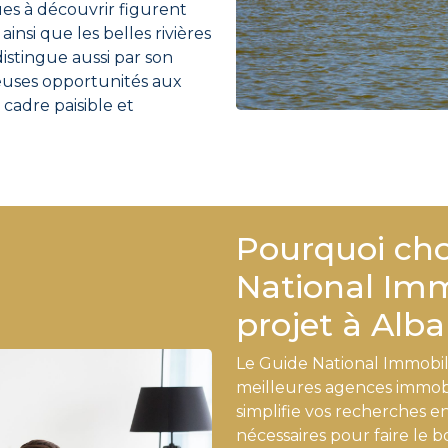
ues à découvrir figurent
 ainsi que les belles rivières
istingue aussi par son
euses opportunités aux
 cadre paisible et
Pourquoi cho
National Imm
projet à Alba
Le Guide National Immobilie
meilleures agences immobi
simplifie vos recherches en
nécessaires pour faire le 