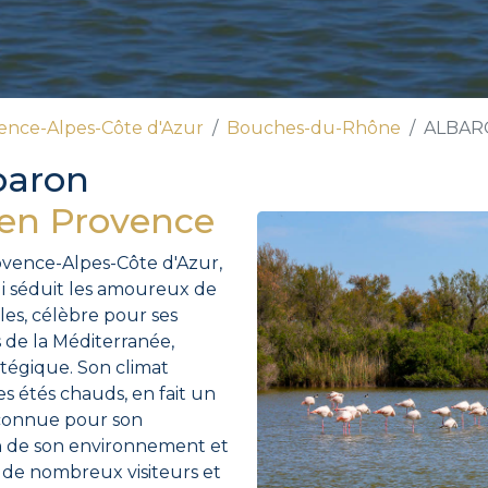
ence-Alpes-Côte d'Azur
Bouches-du-Rhône
ALBAR
baron
 en Provence
ovence-Alpes-Côte d'Azur,
i séduit les amoureux de
les, célèbre pour ses
s de la Méditerranée,
tégique. Son climat
s étés chauds, en fait un
reconnue pour son
n de son environnement et
e de nombreux visiteurs et