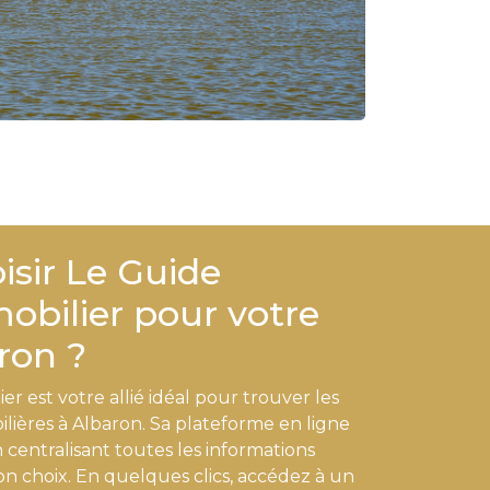
isir Le Guide
obilier pour votre
ron ?
r est votre allié idéal pour trouver les
lières à Albaron. Sa plateforme en ligne
 centralisant toutes les informations
bon choix. En quelques clics, accédez à un