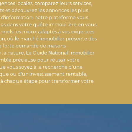
gences locales, comparez leurs services,
ents et découvrez les annonces les plus
 d'information, notre plateforme vous
s dans votre quête immobilière en vous
ionnels les mieux adaptés à vos exigences
ron, où le marché immobilier présente des
une forte demande de maisons
 la nature, Le Guide National Immobilier
mble précieuse pour réussir votre
Que vous soyez à la recherche d'une
ique ou d'un investissement rentable,
 chaque étape pour transformer votre