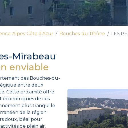
ence-Alpes-Côte d'Azur
Bouches-du-Rhône
LES P
es-Mirabeau
ion enviable
partement des Bouches-du-
tégique entre deux
ce. Cette proximité offre
 et économiques de ces
onnement plus tranquille
erranéen de la région
rs doux, idéal pour
ctivités de plein air.