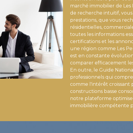
marché immobilier de Les
de recherche intuitif, vous
prestations, que vous rec
résidentielles, commerciales
toutes les informations esse
certifications et les anno
une région comme Les Pen
est en constante évolution
comparer efficacement les
En outre, le Guide Nation
professionnels qui compren
comme l'intérêt croissant 
constructions basse consom
notre plateforme optimis
immobilière compétente po