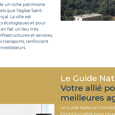
de un riche patrimoine
ls que l'église Saint-
al. La ville est
 écologiques et pour
en fait un lieu très
infrastructures et services,
s transports, renforcent
investisseurs.
Le Guide Nat
Votre allié p
meilleures a
Le Guide National Immobil
incontournable pour ceux 