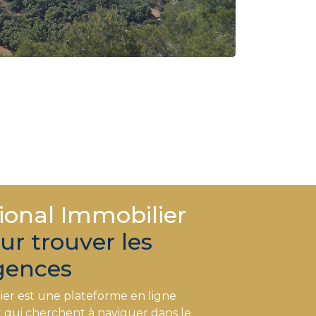
ional Immobilier
our trouver les
gences
ier est une plateforme en ligne
qui cherchent à naviguer dans le